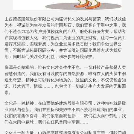
山西德盛建筑股份有限公司为谋求长久的发展与繁荣，我们以诚信
为本，视诚信为生存发展的牢固基石，我们置客户于重中之重，我
们不遗余力地为客户提供较优良的产品、服务和解决方案，帮助客
户实现增值较大化；我们视员工为企业的真正财富。让每一位员工
发挥其潜能，实现梦想，为企业发展多做贡献；我们争做世界公
司，不断尝试拓展国际业务，并尝试引进国际化思维方式为我所
用：同时我们关注公共利益，积极参与环境保护。
资源是会枯竭的，唯有文化才会生生不息。一切科技产品都是人类
智慧创造的。我们没有可以依存的自然资源，唯有在人的头脑中创
造出奇迹。精神是可以转化为物质的。这里的文化，不仅仅包含知
识、技术管理、情操……，也包含了一切促进生产力发展的无形因
素。
文化是一种精神，在山西德盛建筑股份有限公司，这种精神就是敬
业团队与创新。我们在挫折和失败中不屈不挠地营建我们的事业，
我们依靠集体奋斗，我们依靠自我创新……我们在大雨中劳动，我
们在大雨中踢球，我们在狂风暴雨中军训……
文化是一种力量，山西德盛建筑股份有限公司制度完善，但我们却